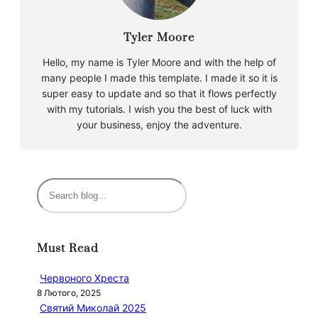
Tyler Moore
Hello, my name is Tyler Moore and with the help of
many people I made this template. I made it so it is
super easy to update and so that it flows perfectly
with my tutorials. I wish you the best of luck with
your business, enjoy the adventure.
П
о
ш
у
Must Read
к
Червоного Хреста
8 Лютого, 2025
Святий Миколай 2025